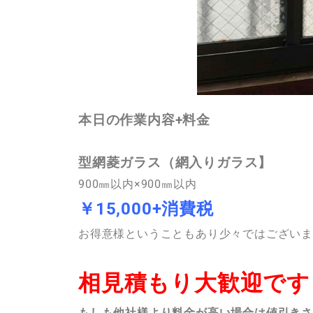
本日の作業内容+料金
型網菱ガラス（網入りガラス】
900㎜以内×900㎜以内
￥15,000+消費税
お得意様ということもあり少々ではございます
相見積もり大歓迎です
もしも他社様より料金が高い場合は値引き