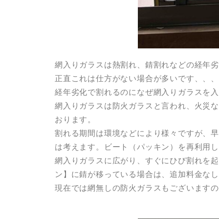
網入りガラスは熱割れ、錆割れなどの経年劣
正直これは仕方がない場合が多いです、、、
経年劣化で割れるのになぜ網入りガラスを
網入りガラスは防火ガラスと言われ、火災
おります。
割れる期間は環境などにより様々ですが、早
は考えます。ビート（パッキン）を再利用
網入りガラスに広がり、すぐにひび割れを起
ン】に錆が移っている場合は、追加料金なし
現在では網無しの防火ガラスもございます