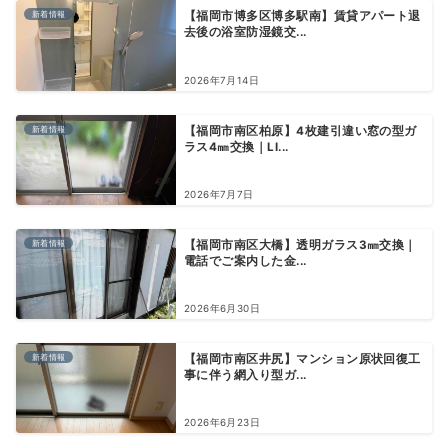
新着情報
【福岡市博多区博多駅南】賃貸アパート退
去後の浴室防湿鏡交...
2026年7月14日
新着情報
【福岡市南区柏原】4枚建引違い窓の型ガ
ラス4㎜交換｜LI...
2026年7月7日
新着情報
【福岡市南区大橋】透明ガラス3㎜交換｜
電話でご案内した金...
2026年6月30日
新着情報
【福岡市南区井尻】マンション原状回復工
事に伴う網入り型ガ...
2026年6月23日