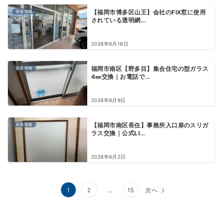
新着情報
【福岡市博多区山王】会社のFIX窓に使用
されている透明網...
2026年6月16日
新着情報
福岡市南区【野多目】集合住宅の型ガラス
4㎜交換｜お電話で...
2026年6月9日
新着情報
【福岡市南区長住】事務所入口扉のスリガ
ラス交換｜公式LI...
2026年6月2日
投
1
2
…
15
次へ
稿