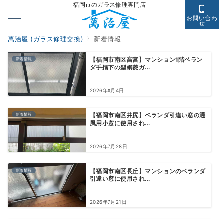
福岡市のガラス修理専門店
お問い合わ
せ
萬治屋 (ガラス修理交換)
新着情報
新着情報
【福岡市南区高宮】マンション1階ベラン
ダ手摺下の型網菱ガ...
2026年8月4日
新着情報
【福岡市南区井尻】ベランダ引違い窓の通
風用小窓に使用され...
2026年7月28日
新着情報
【福岡市南区長丘】マンションのベランダ
引違い窓に使用され...
2026年7月21日