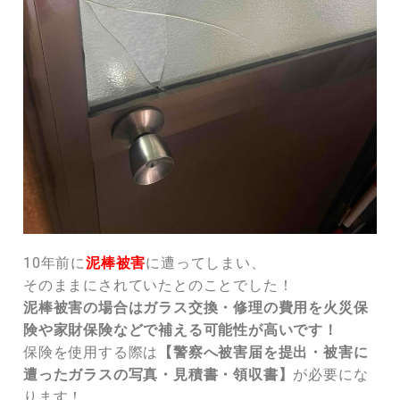
10年前に
泥棒被害
に遭ってしまい、
そのままにされていたとのことでした！
泥棒被害の場合はガラス交換・修理の費用を火災保
険や家財保険などで補える可能性が高いです！
保険を使用する際は
【警察へ被害届を提出・被害に
遭ったガラスの写真・見積書・領収書】
が必要にな
ります！