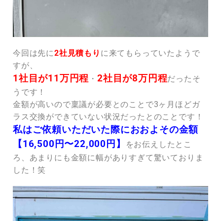
今回は先に
2社見積もり
に来てもらっていたようで
すが、
1社目が11万円程
2社目が8万円程
・
だったそ
うです！
金額が高いので稟議が必要とのことで3ヶ月ほどガ
ラス交換ができていない状況だったとのことです！
私はご依頼いただいた際におおよその金額
【16,500円〜22,000円】
をお伝えしたとこ
ろ、あまりにも金額に幅がありすぎて驚いておりま
した！笑