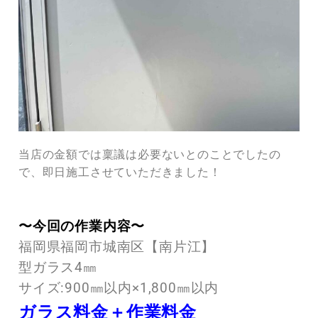
当店の金額では稟議は必要ないとのことでしたの
で、即日施工させていただきました！
〜今回の作業内容〜
福岡県福岡市城南区【南片江】
型ガラス4㎜
サイズ:900㎜以内×1,800㎜以内
ガラス料金＋作業料金