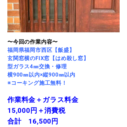
〜今回の作業内容〜
福岡県福岡市西区【飯盛】
玄関窓横のFIX窓【はめ殺し窓】
型ガラス4㎜交換・修理
横900㎜以内×縦900㎜以内
※コーキング施工無料！
作業料金＋ガラス料金
15,000円＋消費税
合計 16,500円